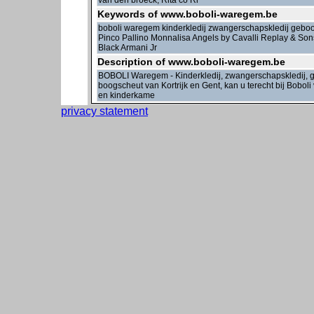
van den broeck, Rita co Ri
Keywords of www.boboli-waregem.be
boboli waregem kinderkledij zwangerschapskledij geboo
Pinco Pallino Monnalisa Angels by Cavalli Replay & Sons
Black Armani Jr
Description of www.boboli-waregem.be
BOBOLI Waregem - Kinderkledij, zwangerschapskledij, ge
boogscheut van Kortrijk en Gent, kan u terecht bij Bobol
en kinderkame
privacy statement