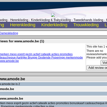
ding - Herenkleding - Kinderkleding & Babykleding - Tweedehands kleding - H
ng
Herenkleding
Kinderkleding
Trouwkleding
L
Dameskleding
views for www.amode.be (1)
This site has 1 
There are no
reviews/remarks 
Please add your
 www.amode.be
w.amode.be is 2
amode.be
 www.amode.be
ken mexx esprit gezin actief catwalk acties promoties bonuskaart cadeaucheque Aa
 Poperinge merkenmode collecties a-zine