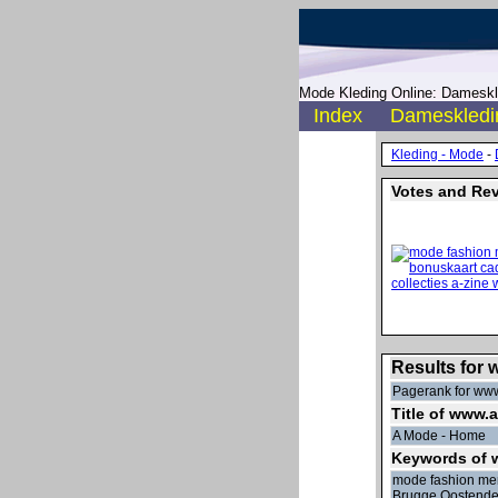
Mode Kleding Online: Dameskle
Index
Dameskledi
Kleding - Mode
-
Votes and Re
Results for
Pagerank for ww
Title of www.
A Mode - Home
Keywords of
mode fashion mer
Brugge Oostende