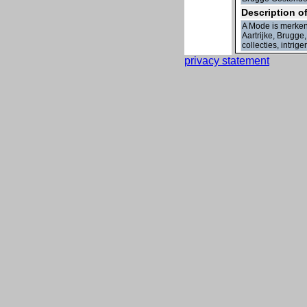
Description 
A Mode is merken
Aartrijke, Brugg
collecties, intr
privacy statement