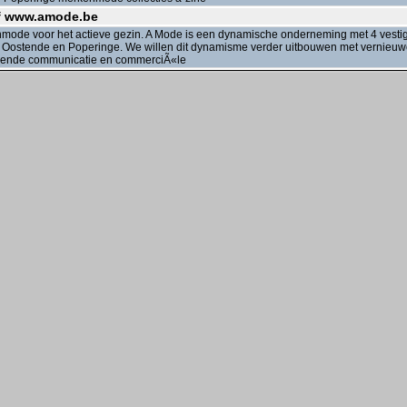
of www.amode.be
mode voor het actieve gezin. A Mode is een dynamische onderneming met 4 vesti
e, Oostende en Poperinge. We willen dit dynamisme verder uitbouwen met vernieu
igerende communicatie en commerciÃ«le