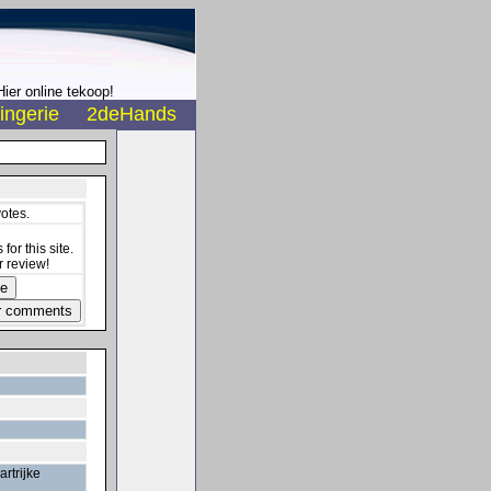
ier online tekoop!
ingerie
2deHands
votes.
for this site.
 review!
rtrijke